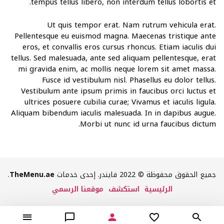
tempus tellus libero, non interdum tellus lobortis et.
Ut quis tempor erat. Nam rutrum vehicula erat.
Pellentesque eu euismod magna. Maecenas tristique ante
eros, et convallis eros cursus rhoncus. Etiam iaculis dui
tellus. Sed malesuada, ante sed aliquam pellentesque, erat
mi gravida enim, ac mollis neque lorem sit amet massa.
Fusce id vestibulum nisl. Phasellus eu dolor tellus.
Vestibulum ante ipsum primis in faucibus orci luctus et
ultrices posuere cubilia curae; Vivamus et iaculis ligula.
Aliquam bibendum iaculis malesuada. In in dapibus augue.
Morbi ut nunc id urna faucibus dictum.
جميع الحقوق محفوظة © 2022 فايندر. إحدى خدمات
TheMenu.ae
.
الرئيسية
استكشف
موقعنا الرسمي